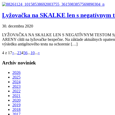
Lyžovačka na SKALKE len s negatívnym 
30. decembra 2020
LYŽOVAČKA NA SKALKE LEN S NEGATÍVNYM TESTOM Správame sa 
ARENY cítili na lyžovačke bezpečne. Na základe aktuálnych opatrení
výsledku antigénového testu na ochorenie […]
4 z 17
«
...
2
3
4
5
6
...
10
...
»
Archív noviniek
2026
2025
2024
2023
2022
2021
2020
2019
2018
2017