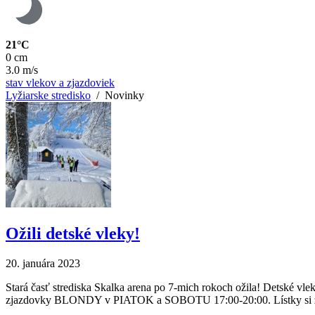
21°C
0 cm
3.0 m/s
stav vlekov a zjazdoviek
Lyžiarske stredisko
/
Novinky
Ožili detské vleky!
20. januára 2023
Stará časť strediska Skalka arena po 7-mich rokoch ožila! De
zjazdovky BLONDY v PIATOK a SOBOTU 17:00-20:00. Lístky si za