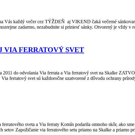
 na Vás každý večer cez TÝŽDEŇ aj VIKEND čaká večerné sánkovanie
amozrejme zadarmo, nezabudnite si priniesť sánky. Otvorený je vždy v
J VIA FERRATOVÝ SVET
a 2011 do odvolania Via ferrata a Via ferratový svet na Skalke ZATV
aj Via ferratový svet sú každoročne uzatvorené z dôvodu ochrany prír
ferratového sveta a Via ferraty Komín podarila omnoho skôr, ako sme p
ch setov Zapožičanie via ferratového setu priamo na Skalke a priamo pr