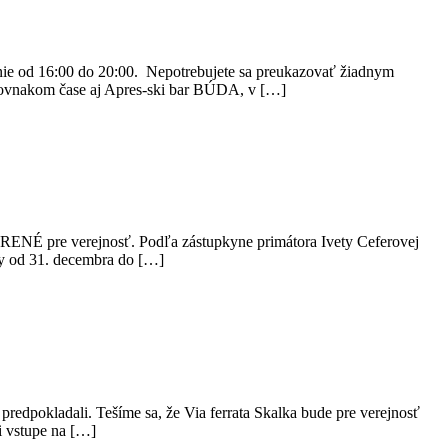
 od 16:00 do 20:00. Nepotrebujete sa preukazovať žiadnym
 rovnakom čase aj Apres-ski bar BÚDA, v […]
ORENÉ pre verejnosť. Podľa zástupkyne primátora Ivety Ceferovej
ody od 31. decembra do […]
redpokladali. Tešíme sa, že Via ferrata Skalka bude pre verejnosť
i vstupe na […]