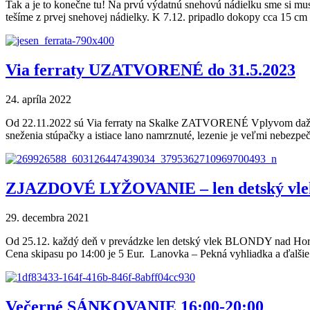
Tak a je to konečne tu! Na prvú výdatnú snehovú nádielku sme si mu
tešíme z prvej snehovej nádielky. K 7.12. pripadlo dokopy cca 15 c
Via ferraty UZATVORENÉ do 31.5.2023
24. apríla 2022
Od 22.11.2022 sú Via ferraty na Skalke ZATVORENÉ Vplyvom dažďa a 
sneženia stúpačky a istiace lano namrznuté, lezenie je veľmi nebez
ZJAZDOVÉ LYŽOVANIE – len detský v
29. decembra 2021
Od 25.12. každý deň v prevádzke len detský vlek BLONDY nad Horsko
Cena skipasu po 14:00 je 5 Eur. Lanovka – Pekná vyhliadka a ďalšie 
Večerné SÁNKOVANIE 16:00-20:00