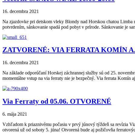
16. decembra 2021
Na zjazdovke pri detskom vleky Blondy nad Horskou chatou Limba
potvrdením, sánkovanie spadá pod pobyt v prírode. Sánkovanie je s
ZATVORENÉ: VIA FERRATA KOMÍN A
16. decembra 2021
Na základe odporúčaní Horskej záchrannej služby sú od 25. novembr
momentálne vstup na via ferraty nie je bezpečný. Via ferrata Komín 
Via Ferraty od 05.06. OTVORENÉ
6. mája 2021
Vzhľadom k priaznivému počasiu v prvý júnový týždeň sa revízia Via 
otvorená už od soboty 5. júna! Otvorená bude aj požičovňa ferratový