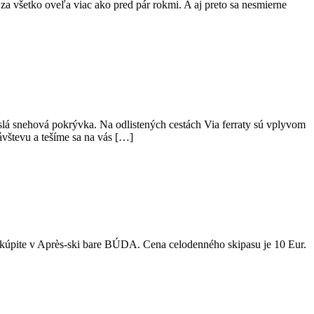
a všetko oveľa viac ako pred pár rokmi. A aj preto sa nesmierne
á snehová pokrývka. Na odlistených cestách Via ferraty sú vplyvom
vštevu a tešíme sa na vás […]
kúpite v Après-ski bare BÚDA. Cena celodenného skipasu je 10 Eur.