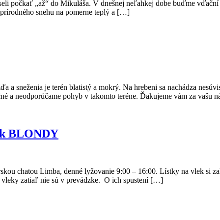
seli počkať „až“ do Mikuláša. V dnešnej neľahkej dobe buďme vďační z
m prírodného snehu na pomerne teplý a […]
sneženia je terén blatistý a mokrý. Na hrebeni sa nachádza nesúvisl
pečné a neodporúčame pohyb v takomto teréne. Ďakujeme vám za vašu ná
lek BLONDY
u chatou Limba, denné lyžovanie 9:00 – 16:00. Lístky na vlek si za
vleky zatiaľ nie sú v prevádzke. O ich spustení […]