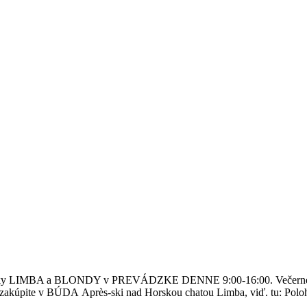
tské vleky LIMBA a BLONDY v PREVÁDZKE DENNE 9:00-16:00. Večern
kúpite v BÚDA Après-ski nad Horskou chatou Limba, viď. tu: Po