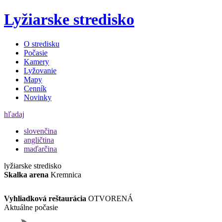
Lyžiarske stredisko
O stredisku
Počasie
Kamery
Lyžovanie
Mapy
Cenník
Novinky
hľadaj
slovenčina
angličtina
maďarčina
lyžiarske stredisko
Skalka arena
Kremnica
Vyhliadková reštaurácia
OTVORENÁ
Aktuálne počasie