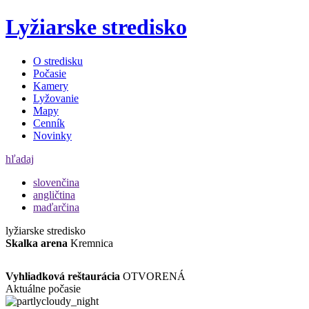
Lyžiarske stredisko
O stredisku
Počasie
Kamery
Lyžovanie
Mapy
Cenník
Novinky
hľadaj
slovenčina
angličtina
maďarčina
lyžiarske stredisko
Skalka arena
Kremnica
Vyhliadková reštaurácia
OTVORENÁ
Aktuálne počasie