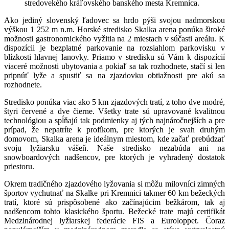
stredovekého kráľovského banského mesta Kremnica.
Ako jediný slovenský ľadovec sa hrdo pýši svojou nadmorskou
výškou 1 252 m n.m. Horské stredisko Skalka arena ponúka široké
možnosti gastronomického vyžitia na 2 miestach v súčasti areálu. K
dispozícii je bezplatné parkovanie na rozsiahlom parkovisku v
blízkosti hlavnej lanovky. Priamo v stredisku sú Vám k dispozícií
viaceré možnosti ubytovania a pokiaľ sa tak rozhodnete, stačí si len
pripnúť lyže a spustiť sa na zjazdovku obtiažnosti pre akú sa
rozhodnete.
Stredisko ponúka viac ako 5 km zjazdových tratí, z toho dve modré,
štyri červené a dve čierne. Všetky trate sú upravované kvalitnou
technológiou a spĺňajú tak podmienky aj tých najnáročnejších a pre
prípad, že nepatríte k profíkom, pre ktorých je svah druhým
domovom, Skalka arena je ideálnym miestom, kde začať prebúdzať
svoju lyžiarsku vášeň. Naše stredisko nezabúda ani na
snowboardových nadšencov, pre ktorých je vyhradený dostatok
priestoru.
Okrem tradičného zjazdového lyžovania si môžu milovníci zimných
športov vychutnať na Skalke pri Kremnici takmer 60 km bežeckých
tratí, ktoré sú prispôsobené ako začínajúcim bežkárom, tak aj
nadšencom tohto klasického športu. Bežecké trate majú certifikát
Medzinárodnej lyžiarskej federácie FIS a Euroloppet. Čoraz