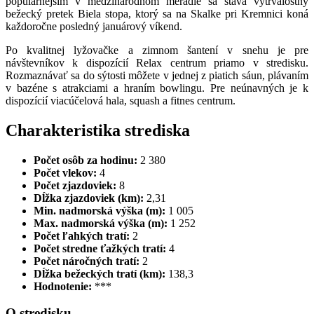
populárnejším v medzinárodnom meradle sa stáva vytrvalostný
bežecký pretek Biela stopa, ktorý sa na Skalke pri Kremnici koná
každoročne posledný januárový víkend.
Po kvalitnej lyžovačke a zimnom šantení v snehu je pre
návštevníkov k dispozícií Relax centrum priamo v stredisku.
Rozmaznávať sa do sýtosti môžete v jednej z piatich sáun, plávaním
v bazéne s atrakciami a hraním bowlingu. Pre neúnavných je k
dispozícií viacúčelová hala, squash a fitnes centrum.
Charakteristika strediska
Počet osôb za hodinu:
2 380
Počet vlekov:
4
Počet zjazdoviek:
8
Dĺžka zjazdoviek (km):
2,31
Min. nadmorská výška (m):
1 005
Max. nadmorská výška (m):
1 252
Počet ľahkých tratí:
2
Počet stredne ťažkých tratí:
4
Počet náročných tratí:
2
Dĺžka bežeckých tratí (km):
138,3
Hodnotenie:
***
O stredisku