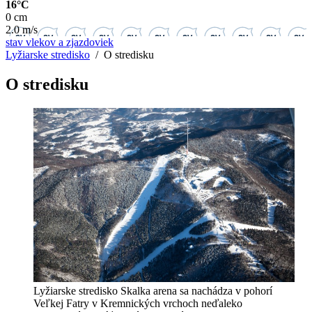
16°C
0 cm
2.0 m/s
stav vlekov a zjazdoviek
Lyžiarske stredisko
/ O stredisku
O stredisku
Lyžiarske stredisko Skalka arena sa nachádza v pohorí
Veľkej Fatry v Kremnických vrchoch neďaleko