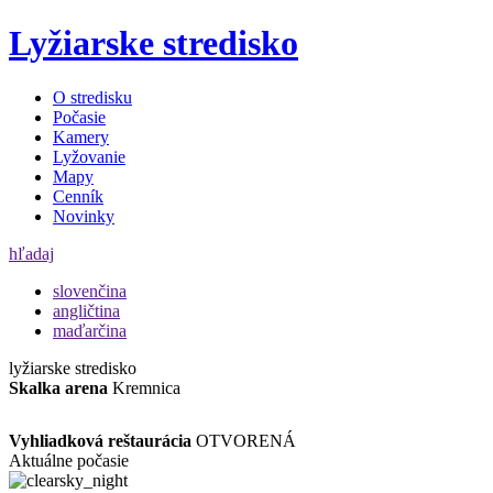
Lyžiarske stredisko
O stredisku
Počasie
Kamery
Lyžovanie
Mapy
Cenník
Novinky
hľadaj
slovenčina
angličtina
maďarčina
lyžiarske stredisko
Skalka arena
Kremnica
Vyhliadková reštaurácia
OTVORENÁ
Aktuálne počasie