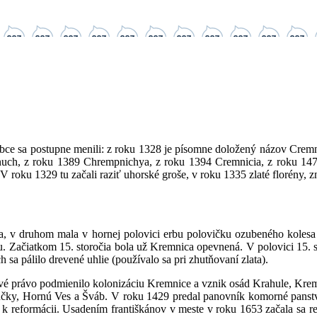
bce sa postupne menili: z roku 1328 je písomne doložený názov Crem
ch, z roku 1389 Chrempnichya, z roku 1394 Cremnicia, z roku 1476
 roku 1329 tu začali raziť uhorské groše, v roku 1335 zlaté florény, 
v druhom mala v hornej polovici erbu polovičku ozubeného kolesa (at
štítu. Začiatkom 15. storočia bola už Kremnica opevnená. V polovici 15
sa pálilo drevené uhlie (používalo sa pri zhutňovaní zlata).
vé právo podmienilo kolonizáciu Kremnice a vznik osád Krahule, Kre
čky, Hornú Ves a Šváb. V roku 1429 predal panovník komorné panstv
ala k reformácii. Usadením františkánov v meste v roku 1653 začala s