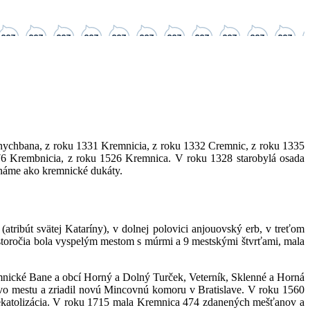
nychbana, z roku 1331 Kremnicia, z roku 1332 Cremnic, z roku 1335
 Krembnicia, z roku 1526 Kremnica. V roku 1328 starobylá osada
známe ako kremnické dukáty.
ribút svätej Kataríny), v dolnej polovici anjouovský erb, v treťom
. storočia bola vyspelým mestom s múrmi a 9 mestskými štvrťami, mala
mnické Bane a obcí Horný a Dolný Turček, Veterník, Sklenné a Horná
o mestu a zriadil novú Mincovnú komoru v Bratislave. V roku 1560
a rekatolizácia. V roku 1715 mala Kremnica 474 zdanených mešťanov a