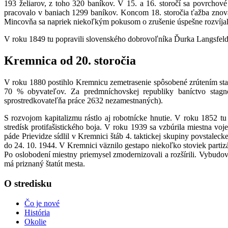
193 želiarov, z toho 320 baníkov. V 15. a 16. storočí sa povrchov
pracovalo v baniach 1299 baníkov. Koncom 18. storočia ťažba znova 
Mincovňa sa napriek niekoľkým pokusom o zrušenie úspešne rozvíjal
V roku 1849 tu popravili slovenského dobrovoľníka Ďurka Langsfelda
Kremnica od 20. storočia
V roku 1880 postihlo Kremnicu zemetrasenie spôsobené zrútením star
70 % obyvateľov. Za predmníchovskej republiky baníctvo stagno
sprostredkovateľňa práce 2632 nezamestnaných).
S rozvojom kapitalizmu rástlo aj robotnícke hnutie. V roku 1852 tu
stredísk protifašistického boja. V roku 1939 sa vzbúrila miestna v
páde Prievidze sídlil v Kremnici štáb 4. taktickej skupiny povstalec
do 24. 10. 1944. V Kremnici väznilo gestapo niekoľko stoviek partiz
Po oslobodení miestny priemysel zmodernizovali a rozšírili. Vybudo
má priznaný štatút mesta.
O stredisku
Čo je nové
História
Okolie