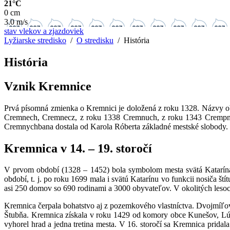
21°C
0 cm
3.0 m/s
stav vlekov a zjazdoviek
Lyžiarske stredisko
/
O stredisku
/ História
História
Vznik Kremnice
Prvá písomná zmienka o Kremnici je doložená z roku 1328. Názvy o
Cremnech, Cremnecz, z roku 1338 Cremnuch, z roku 1343 Crempnu
Cremnychbana dostala od Karola Róberta základné mestské slobody. V
Kremnica v 14. – 19. storočí
V prvom období (1328 – 1452) bola symbolom mesta svätá Katarína, 
období, t. j. po roku 1699 mala i svätú Katarínu vo funkcii nosiča 
asi 250 domov so 690 rodinami a 3000 obyvateľov. V okolitých lesoch 
Kremnica čerpala bohatstvo aj z pozemkového vlastníctva. Dvojmíľo
Štubňa. Kremnica získala v roku 1429 od komory obce Kunešov, Lú
vyhorel hrad a jedna tretina mesta. V 16. storočí sa Kremnica prid