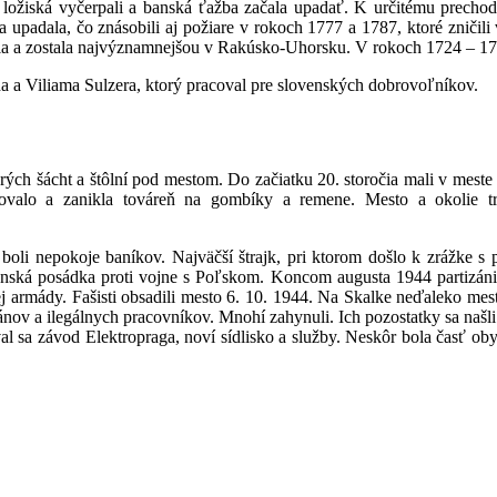
é ložiská vyčerpali a banská ťažba začala upadať. K určitému prech
upadala, čo znásobili aj požiare v rokoch 1777 a 1787, ktoré zničili 
a a zostala najvýznamnejšou v Rakúsko-Uhorsku. V rokoch 1724 – 1725
 a Viliama Sulzera, ktorý pracoval pre slovenských dobrovoľníkov.
ých šácht a štôlní pod mestom. Do začiatku 20. storočia mali v meste 
valo a zanikla továreň na gombíky a remene. Mesto a okolie trp
 boli nepokoje baníkov. Najväčší štrajk, pri ktorom došlo k zrážke s
ojenská posádka proti vojne s Poľskom. Koncom augusta 1944 partizáni 
kej armády. Fašisti obsadili mesto 6. 10. 1944. Na Skalke neďaleko mes
ánov a ilegálnych pracovníkov. Mnohí zahynuli. Ich pozostatky sa naš
val sa závod Elektropraga, noví sídlisko a služby. Neskôr bola časť 