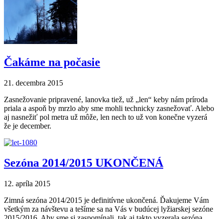
Čakáme na počasie
21. decembra 2015
Zasnežovanie pripravené, lanovka tiež, už „len“ keby nám príroda
priala a aspoň by mrzlo aby sme mohli technicky zasnežovať. Alebo
aj nasnežiť pol metra už môže, len nech to už von konečne vyzerá
že je december.
Sezóna 2014/2015 UKONČENÁ
12. apríla 2015
Zimná sezóna 2014/2015 je definitívne ukončená. Ďakujeme Vám
všetkým za návštevu a tešíme sa na Vás v budúcej lyžiarskej sezóne
2015/2016. Aby sme si zaspomínali, tak aj takto vyzerala sezóna