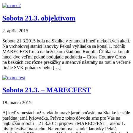
Sobota 21.3. objektívom
2. apríla 2015
Sobota 21.3.2015 bola na Skalke v znamení hneď niekoľkých akcií.
Na vrcholovej stanici lanovky Pekná vyhliadka sa konal 1. ročník
MARECFEST-u. a na bežeckom štadióne Rudolfa Čillíka sa konali
hneď dve veľmi pekné podujatia podujatia – Cross Country Cross
na bežkách cez rôzne prekážky a snehové nástrahy na trati a večerné
finále SVK pohára v behu […]
Sobota 21.3. – MARECFEST
18. marca 2015
Aj keď v mestách už zavládlo pravé jarné počasie, na Skalke je stále
parádna jarná lyžovačka. Práve z tohto dôvodu sme pre Vás na
najbližšiu sobotu – 21.3.2015 pripravili MARECFEST – alebo 1.
pivný festival na snehu. Na vrcholovej stanici lanovky Pekná