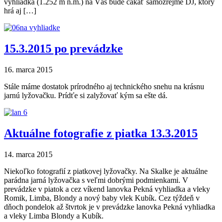
vyhliadka (1.252 m n.m.) na Vás bude čakať samozrejme DJ, ktorý
hrá aj […]
15.3.2015 po prevádzke
16. marca 2015
Stále máme dostatok prírodného aj technického snehu na krásnu
jarnú lyžovačku. Prídťe si zalyžovať kým sa ešte dá.
Aktuálne fotografie z piatka 13.3.2015
14. marca 2015
Niekoľko fotografií z piatkovej lyžovačky. Na Skalke je aktuálne
parádna jarná lyžovačka s veľmi dobrými podmienkami. V
prevádzke v piatok a cez víkend lanovka Pekná vyhliadka a vleky
Romik, Limba, Blondy a nový baby vlek Kubík. Cez týždeň v
dňoch pondelok až štvrtok je v prevádzke lanovka Pekná vyhliadka
a vleky Limba Blondy a Kubík.