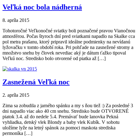
Veľká noc bola nádherná
8. apríla 2015
Tohotoročné Veľkonočné sviatky boli poznačené pravou Vianočnou
atmosférou. Počas štyroch dní pred sviatkami napadlo na Skalke cca
pol metra prašanu, ktorý pripravil ideálne podmienky na nevídanú
lyžovačku v tomto období roka. Pri pohľade na zasnežené stromy a
množstvo snehu by človek nevediac aký je dátum ťažko tipoval
Veľkú noc. Stredisko bolo otvorené od piatka až […]
Zasnežená Veľká noc
2. apríla 2015
Zima sa zobudila z jarného spánku a my s ňou tiež :) Za posledné 3
dni napadlo viac ako 40 cm snehu. Stredisko bude OTVORENÉ
piatok 3.4. až do nedele 5.4. Premávať bude lanovka Pekná
vyhliadka, detský vlek Blondy a baby vlek Kubík. V sobotu
uložíme lyže na letný spánok za pomoci maskota strediska
permoníka […]