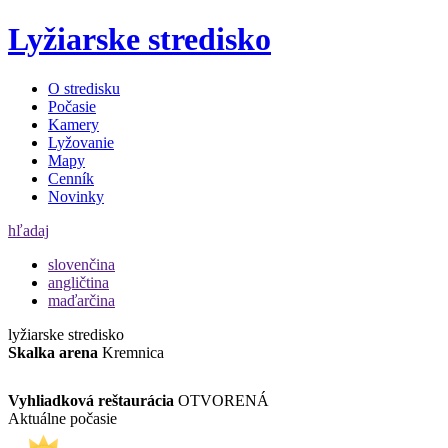
Lyžiarske stredisko
O stredisku
Počasie
Kamery
Lyžovanie
Mapy
Cenník
Novinky
hľadaj
slovenčina
angličtina
maďarčina
lyžiarske stredisko
Skalka arena
Kremnica
Vyhliadková reštaurácia
OTVORENÁ
Aktuálne počasie