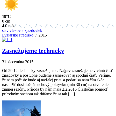
19°C
0 cm
4.0 m/s
stav vlekov a zjazdoviek
Lyžiarske stredisko
/ 2015
Zasnežujeme technicky
31. decembra 2015
Od 29.12. technicky zasnežujeme. Najprv zasnežujeme vrchnú časť
zjazdovky a postupne budeme zasnežovať aj spodnú časť. Veríme,
že nám počasie bude aj naďalej priať a podarí sa nám čím skôr
nasnežiť dostatočnú snehový pokrývku (min 30 cm) na otvorenie
zimnej sezóny. Príroda by nám mala 2.2.2016 Čiastočne pomôcť
prírodným snehom tak dúfame že sa tak […]