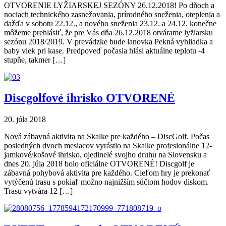
OTVORENIE LYŽIARSKEJ SEZÓNY 26.12.2018! Po dňoch a
nociach technického zasnežovania, prírodného sneženia, oteplenia a
dažďa v sobotu 22.12., a nového sneženia 23.12. a 24.12. konečne
môžeme prehlásiť, že pre Vás dňa 26.12.2018 otvárame lyžiarsku
sezónu 2018/2019. V prevádzke bude lanovka Pekná vyhliadka a
baby vlek pri kase. Predpoveď počasia hlási aktuálne teplotu -4
stupňe, takmer […]
Discgolfové ihrisko OTVORENÉ
20. júla 2018
Nová zábavná aktivita na Skalke pre každého – DiscGolf. Počas
posledných dvoch mesiacov vyrástlo na Skalke profesionálne 12-
jamkové/košové ihrisko, ojedinelé svojho druhu na Slovensku a
dnes 20. júla 2018 bolo oficiálne OTVORENÉ! Discgolf je
zábavná pohybová aktivita pre každého. Cieľom hry je prekonať
vytýčenú trasu s pokiaľ možno najnižším súčtom hodov diskom.
Trasu vytvára 12 […]