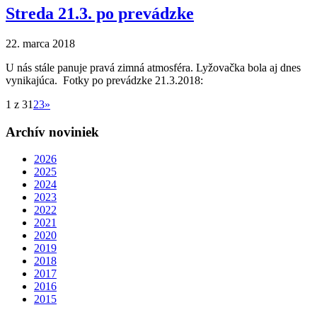
Streda 21.3. po prevádzke
22. marca 2018
U nás stále panuje pravá zimná atmosféra. Lyžovačka bola aj dnes
vynikajúca. Fotky po prevádzke 21.3.2018:
1 z 3
1
2
3
»
Archív noviniek
2026
2025
2024
2023
2022
2021
2020
2019
2018
2017
2016
2015