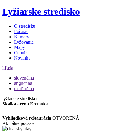
Lyžiarske stredisko
O stredisku
Počasie
Kamery
Lyžovanie
Mapy
Cenník
Novinky
hľadaj
slovenčina
angličtina
maďarčina
lyžiarske stredisko
Skalka arena
Kremnica
Vyhliadková reštaurácia
OTVORENÁ
Aktuálne počasie