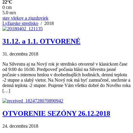
22°C
0 cm
5.0 m/s
stav vlekov a zjazdoviek
Lyžiarske stredisko
/ 2018
31.12. a 1.1. OTVORENÉ
31. decembra 2018
Na Silvestra aj na Nový rok je stredisko otvorené v klasickom čase
od 9:00 do 16:00. Predpoveď počasia hlási na Silvestra jasné
počasie s miernou hmlou v doobednajších hodinách, dennú teplotu
-2 stupne a slabý vietor. Na Nový rok má byť zamračené, sneženie a
denná teplota -2 stupne. Prajeme Vám všetko dobré do Nového roka
[…]
OTVORENIE SEZÓNY 26.12.2018
24. decembra 2018