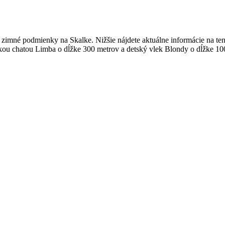
e zimné podmienky na Skalke. Nižšie nájdete aktuálne informácie na 
skou chatou Limba o dĺžke 300 metrov a detský vlek Blondy o dĺžke 1