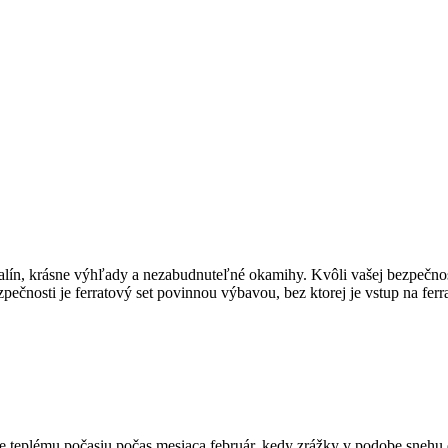
nalín, krásne výhľady a nezabudnuteľné okamihy. Kvôli vašej bezpečnosti
pečnosti je ferratový set povinnou výbavou, bez ktorej je vstup na ferr
lému počasiu počas mesiaca február, kedy zrážky v podobe snehu de