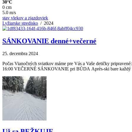
30°C
0 cm
5.0 m/s
stav vlekov a zjazdoviek
Lyžiarske stredisko
/ 2024
SÁNKOVANIE denné+večerné
25. decembra 2024
Počas Vianočných sviatkov máme pre Vás a Vaše detičky priprav
16:00 VEČERNÉ SÁNKOVANIE pri BÚDA Après-ski bare každý PIATO
Už sa BEŽKUJE