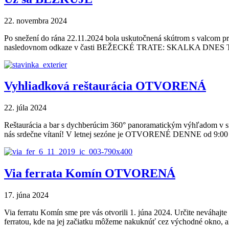
22. novembra 2024
Po snežení do rána 22.11.2024 bola uskutočnená skútrom s valcom pr
nasledovnom odkaze v časti BEŽECKÉ TRATE: SKALKA DNES Tešíme
Vyhliadková reštaurácia OTVORENÁ
22. júla 2024
Reštaurácia a bar s dychberúcim 360° panoramatickým výhľadom v srdci
nás srdečne vítaní! V letnej sezóne je OTVORENÉ DENNE od 9:00 do
Via ferrata Komín OTVORENÁ
17. júna 2024
Via ferratu Komín sme pre vás otvorili 1. júna 2024. Určite neváha
ferratou, kde na jej začiatku môžeme nakuknúť cez východné okno, a