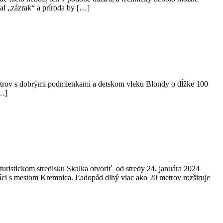
al „zázrak“ a príroda by […]
metrov s dobrými podmienkami a detskom vleku Blondy o dĺžke 100
[…]
istickom stredisku Skalka otvoriť od stredy 24. januára 2024
práci s mestom Kremnica. Ľadopád dlhý viac ako 20 metrov rozširuje