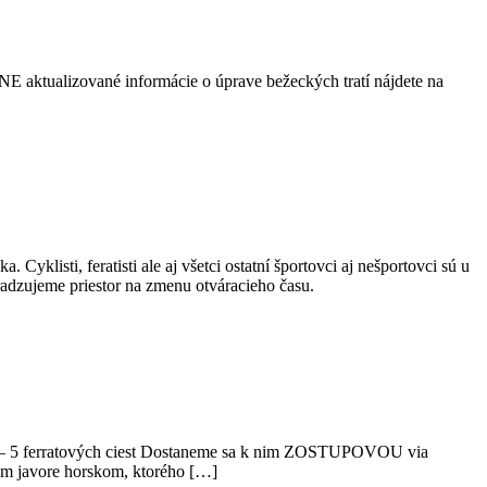
E aktualizované informácie o úprave bežeckých tratí nájdete na
listi, feratisti ale aj všetci ostatní športovci aj nešportovci sú u
dzujeme priestor na zmenu otváracieho času.
omín – 5 ferratových ciest Dostaneme sa k nim ZOSTUPOVOU via
nom javore horskom, ktorého […]