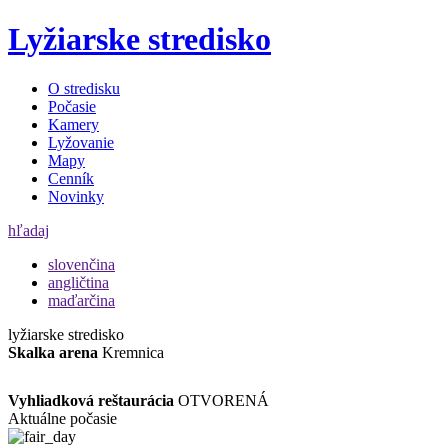
Lyžiarske stredisko
O stredisku
Počasie
Kamery
Lyžovanie
Mapy
Cenník
Novinky
hľadaj
slovenčina
angličtina
maďarčina
lyžiarske stredisko
Skalka arena
Kremnica
Vyhliadková reštaurácia
OTVORENÁ
Aktuálne počasie