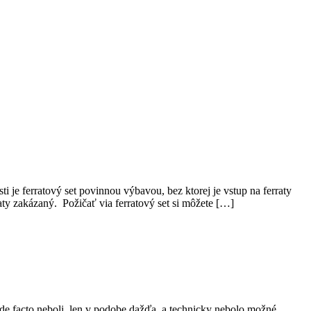
 je ferratový set povinnou výbavou, bez ktorej je vstup na ferraty
aty zakázaný. Požičať via ferratový set si môžete […]
 facto neboli, len v podobe dažďa, a technicky nebolo možné