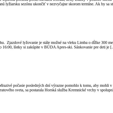
nú lyžiarsku sezónu ukončiť v nezvyčajne skorom termíne. Ak by sa st
nehu. Zjazdové lyžovanie je stále možné na vleku Limba o dĺžke 300 
16:00, lístky si zakúpite v BÚDA Apres-ski. Sánkovanie pre deti je 
ivé počasie posledných dní výrazne pomohlo k tomu, aby mohli v tur
ferratového sveta, sa postarala Horská služba Kremnické vrchy v spolu