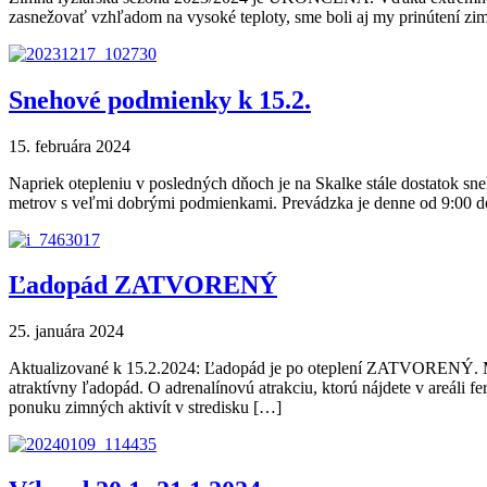
zasnežovať vzhľadom na vysoké teploty, sme boli aj my prinútení zim
Snehové podmienky k 15.2.
15. februára 2024
Napriek otepleniu v posledných dňoch je na Skalke stále dostatok s
metrov s veľmi dobrými podmienkami. Prevádzka je denne od 9:00 do 
Ľadopád ZATVORENÝ
25. januára 2024
Aktualizované k 15.2.2024: Ľadopád je po oteplení ZATVORENÝ. Mraz
atraktívny ľadopád. O adrenalínovú atrakciu, ktorú nájdete v areáli 
ponuku zimných aktivít v stredisku […]