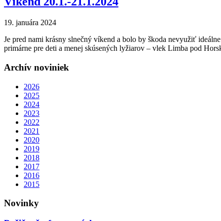
Víkend 20.1.-21.1.2024
19. januára 2024
Je pred nami krásny slnečný víkend a bolo by škoda nevyužiť ideáln
primárne pre deti a menej skúsených lyžiarov – vlek Limba pod Hor
Archív noviniek
2026
2025
2024
2023
2022
2021
2020
2019
2018
2017
2016
2015
Novinky