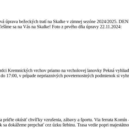
vá úprava bežeckých tratí na Skalke v zimnej sezóne 2024/2025. DENN
 sa na Vás na Skalke! Foto z prvého dňa úpravy 22.11.2024:
 Kremnických vrchov priamo na vrcholovej lanovky Pekná vyhliadka. Cyk
 17:00, v prípade nepriaznivých poveternostných podmienok si vyhra
jte a príďte okúsiť chvíľky vzrušenia, zábavy a športu. Via ferrata K
k sa dokážeme prepchať cez úzku štrbinu. Trasa vedie popri majestát