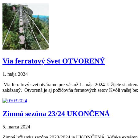
Via ferratový Svet OTVORENÝ
1. mája 2024
Via ferratový svet otvárame pre vás už 1. mája 2024. Užijete si adre
zakázaný. Otvorená je aj požičovňa ferratových setov Kvôli vašej bez
Zimná sezóna 23/24 UKONČENÁ
5. marca 2024
Zimná lyžiarska sezóna 2023/2024 je UKONČENÁ. Vďaka extrémne tep