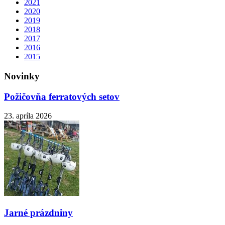
2021
2020
2019
2018
2017
2016
2015
Novinky
Požičovňa ferratových setov
23. apríla 2026
Jarné prázdniny