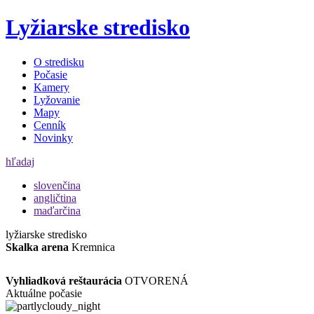
Lyžiarske stredisko
O stredisku
Počasie
Kamery
Lyžovanie
Mapy
Cenník
Novinky
hľadaj
slovenčina
angličtina
maďarčina
lyžiarske stredisko
Skalka arena
Kremnica
Vyhliadková reštaurácia
OTVORENÁ
Aktuálne počasie